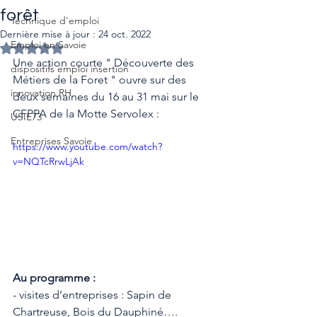
forêt
Technique d'emploi
Dernière mise à jour :
24 oct. 2022
Emploi en Savoie
Noté NaN étoiles sur 5.
Une action courte " Découverte des 
dispositifs emploi insertion
Métiers de la Foret " ouvre sur des 
innovation RH
deux semaines du 16 au 31 mai sur le 
CFPPA de la Motte Servolex :
USIE73
Entreprises Savoie
https://www.youtube.com/watch?
v=NQTcRrwLjAk
Au programme :
- visites d’entreprises : Sapin de 
Chartreuse, Bois du Dauphiné….