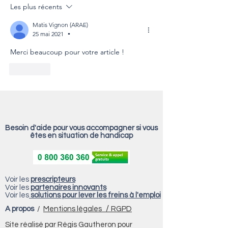
montée en compétences
efficace
Les plus récents
de Scantech ?
Matis Vignon (ARAE)
25 mai 2021
•
Merci beaucoup pour votre article !
J'aime
Besoin d'aide pour vous accompagner si vous
êtes en situation de handicap
Voir les
prescripteurs
Voir les
partenaires innovants
Voir les
solutions pour lever les freins à l'emploi
/
A propos
/
Mentions légales
RGPD
Site réalisé par Régis Gautheron pour