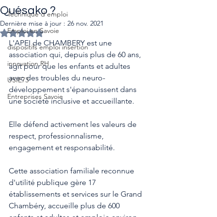
Quésako ?
Technique d'emploi
Dernière mise à jour :
26 nov. 2021
Emploi en Savoie
Noté NaN étoiles sur 5.
L'APEI de CHAMBERY est une 
dispositifs emploi insertion
association qui, depuis plus de 60 ans, 
innovation RH
agit pour que les enfants et adultes 
avec des troubles du neuro-
USIE73
développement s'épanouissent dans 
Entreprises Savoie
une société inclusive et accueillante. 
Elle défend activement les valeurs de 
respect, professionnalisme, 
engagement et responsabilité. 
Cette association familiale reconnue 
d'utilité publique gère 17 
établissements et services sur le Grand 
Chambéry, accueille plus de 600 