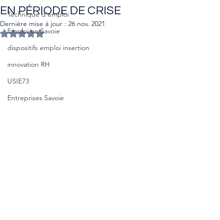
EN PÉRIODE DE CRISE
Technique d'emploi
Dernière mise à jour :
26 nov. 2021
Emploi en Savoie
Noté NaN étoiles sur 5.
dispositifs emploi insertion
innovation RH
USIE73
Entreprises Savoie