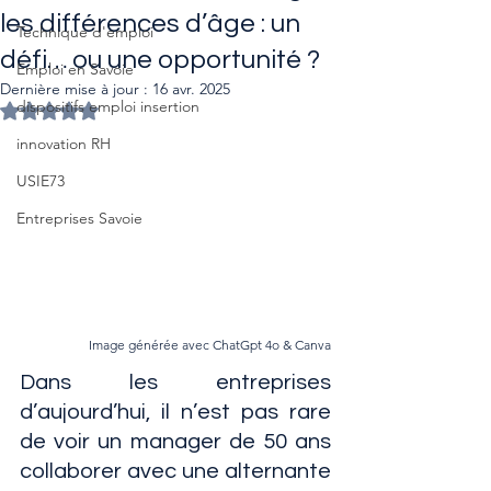
les différences d’âge : un
Technique d'emploi
défi… ou une opportunité ?
Emploi en Savoie
Dernière mise à jour :
16 avr. 2025
dispositifs emploi insertion
Noté NaN étoiles sur 5.
innovation RH
USIE73
Entreprises Savoie
Image générée avec ChatGpt 4o & Canva
Dans les entreprises 
d’aujourd’hui, il n’est pas rare 
de voir un manager de 50 ans 
collaborer avec une alternante 