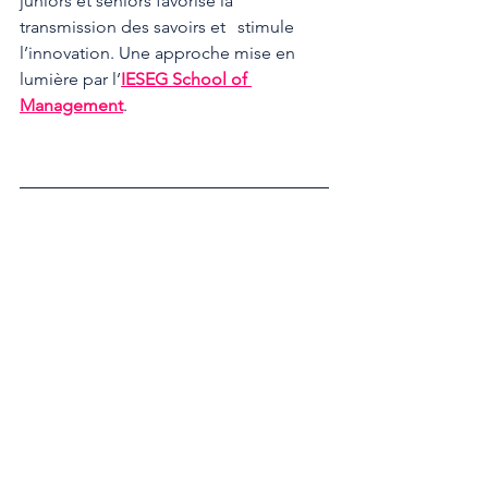
juniors et seniors favorise la 
transmission des savoirs et 	stimule 
l’innovation. Une approche mise en 
lumière par l’
IESEG School of 
Management
.