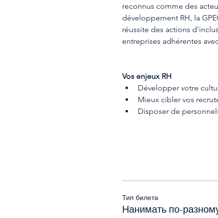
reconnus comme des acteurs 
développement RH, la GPEC 
réussite des actions d'inclus
entreprises adhérentes ave
Vos enjeux RH
Développer votre cultu
Mieux cibler vos recru
Disposer de personnels 
Тип билета
Нанимать по-разному