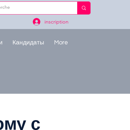
inscription
и
Кандидаты
More
ому с