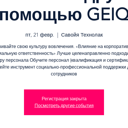
помощью GEI
пт, 21 февр.
  |  
Савойя Технолак
вивайте свою культуру вовлечения. «Влияние на корпорати
иальную ответственность» Лучше целенаправленно подходи
ру персонала Обучите персонал (квалификация и сертифик
ейте инструмент социально-профессиональной поддержки 
сотрудников
Регистрация закрыта
Посмотреть другие события