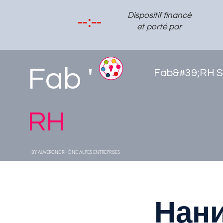
Dispositif financé
et porté par
Fab '
Fab&#39;RH S
RH
BY AUVERGNE RHÔNE-ALPES ENTREPRISES
Нани