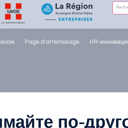
avoie
Page d'atterrissage
HR-инноваци
майте по-друг