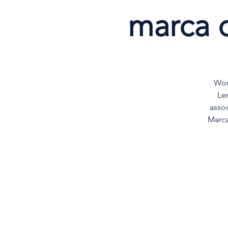
marca 
Wor
Le
asso
Marca