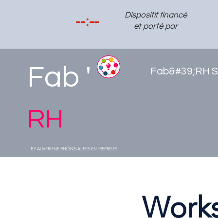
Dispositif financé
et porté par
Fab '
Fab&#39;RH S
RH
BY AUVERGNE RHÔNE-ALPES ENTREPRISES
Works