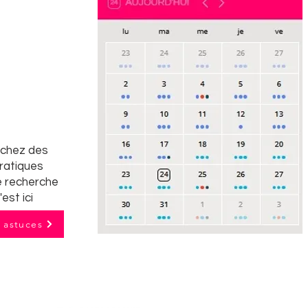
rchez des
pratiques
e recherche
'est ici
t astuces