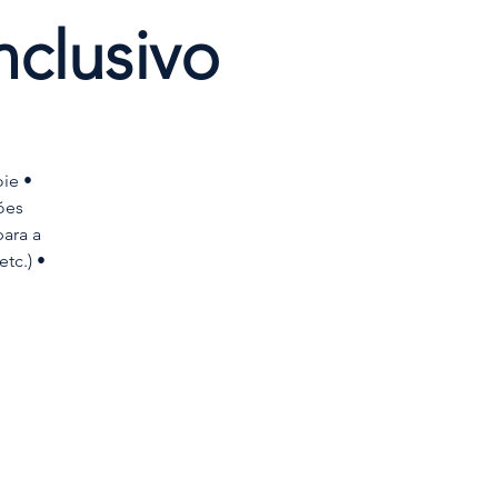
clusivo
ie •
ões
ara a
tc.) •