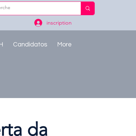
inscription
RH
Candidatos
More
rta da