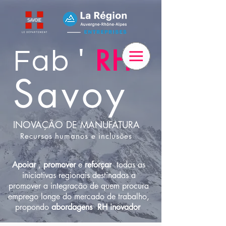
RH
'
Fab
Savoy
INOVAÇÃO DE MANUFATURA
Recursos humanos e inclusões
Apoiar
,
promover
e
reforçar
todas as
iniciativas regionais destinadas a
promover a integração de quem procura
emprego longe do mercado de trabalho,
propondo
abordagens
RH inovador