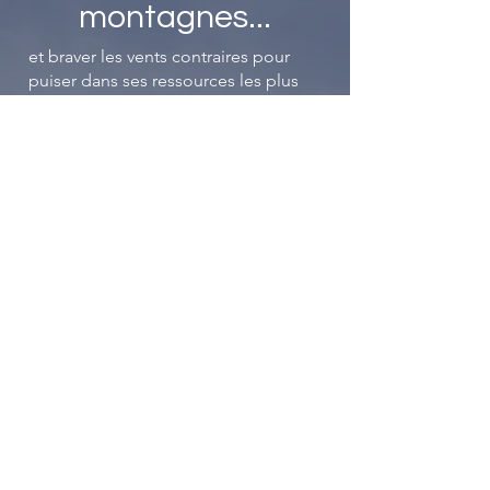
montagnes
...
et braver les vents contraires pour
puiser dans ses ressources les plus
profondes, trouver en soi une force
insoupçonnée, une détermination
inébranlable pour surmonter les
obstacles qui se dressent sur le
chemin de l'employabilité. Tel un
alpiniste affrontant les sommets
escarpés, chaque pas est une
conquête, chaque difficulté une
opportunité de se surpasser.
La Fab'RH Savoie, c'est un peu votre
compagnon dans cette quête
incessante, elle vous aide à trouver
les ressources utiles tout au long du
chemin que ce soit des contacts, des
actions, des dispositifs et plus
encore...