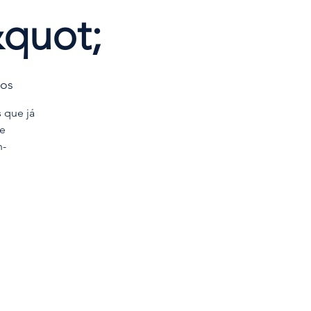
quot;
tos
 que já
e
h-