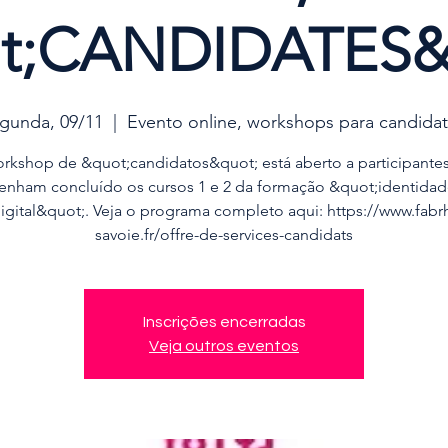
t;CANDIDATES&
gunda, 09/11
  |  
Evento online, workshops para candida
orkshop de &quot;candidatos&quot; está aberto a participantes
tenham concluído os cursos 1 e 2 da formação &quot;identidad
igital&quot;. Veja o programa completo aqui: https://www.fabr
savoie.fr/offre-de-services-candidats
Inscrições encerradas
Veja outros eventos