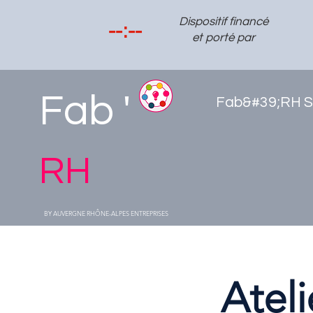
Dispositif financé
et porté par
Fab '
Fab&#39;RH S
RH
BY AUVERGNE RHÔNE-ALPES ENTREPRISES
Atel