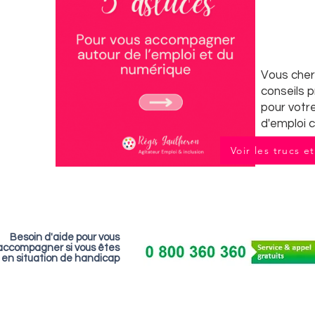
Vous che
conseils 
pour votr
d'emploi c
Voir les trucs e
Besoin d'aide pour vous
accompagner si vous êtes
en situation de handicap