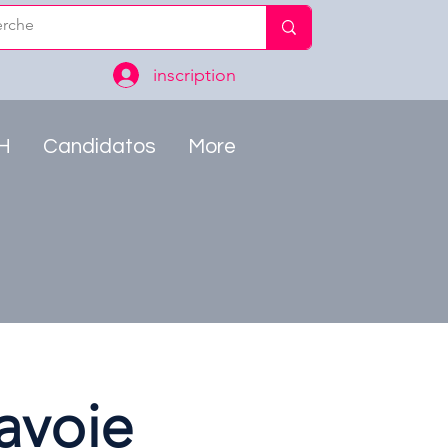
inscription
RH
Candidatos
More
avoie