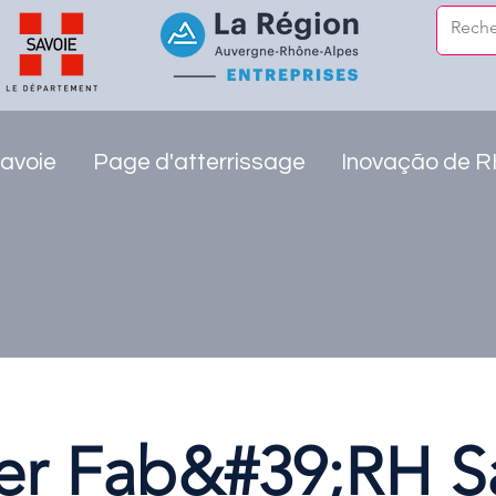
avoie
Page d'atterrissage
Inovação de 
ier Fab&#39;RH S