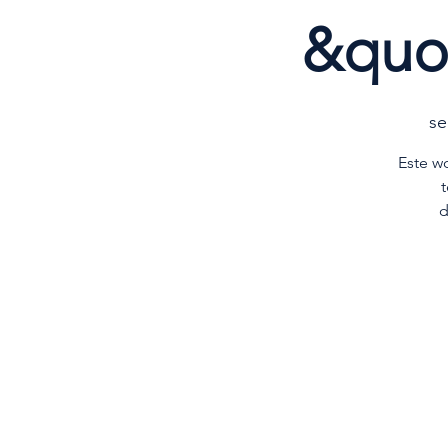
&quo
se
Este w
d