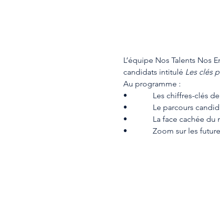
L’équipe Nos Talents Nos Em
candidats intitulé 
Les clés p
Au programme :
•             Les chiffres-cl
•             Le parcours cand
•             La face cachée d
•             Zoom sur les futu