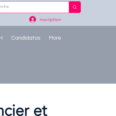
inscription
RH
Candidatos
More
ncier et