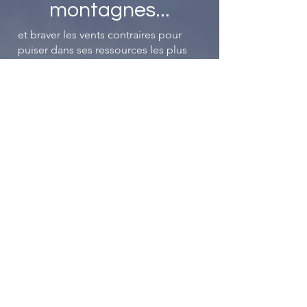
montagnes
...
et braver les vents contraires pour
puiser dans ses ressources les plus
profondes, trouver en soi une force
insoupçonnée, une détermination
inébranlable pour surmonter les
obstacles qui se dressent sur le
chemin de l'employabilité. Tel un
alpiniste affrontant les sommets
escarpés, chaque pas est une
conquête, chaque difficulté une
opportunité de se surpasser.
La Fab'RH Savoie, c'est un peu votre
compagnon dans cette quête
incessante, elle vous aide à trouver
les ressources utiles tout au long du
chemin que ce soit des contacts, des
actions, des dispositifs et plus
encore...