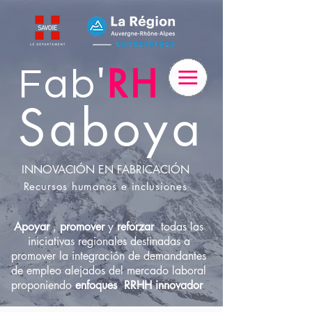
RH
'
Fab
Saboya
INNOVACIÓN EN FABRICACIÓN
Recursos humanos e inclusiones
Apoyar
,
promover
y
reforzar
todas las
iniciativas regionales destinadas a
promover la integración de demandantes
de empleo alejados del mercado laboral
proponiendo
enfoques
RRHH innovador