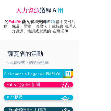
人力資源
議程 &
用
和
的
Fab'RH
薩瓦省
美國
I
E
73
聯手突出活
動、會議、展覽、
專業人士或協會
處理人
力資源、培訓或就業的
在薩沃伊
薩瓦省的活動
<日曆模式下的議程視圖
S'abonner à l'agenda EMPLOI
Fab&#39;RH 新聞
# 全動員
Fab&#39;RH 工作坊