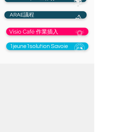
ARAE議程
Visio Café 作業插入
1jeune1solution Savoie