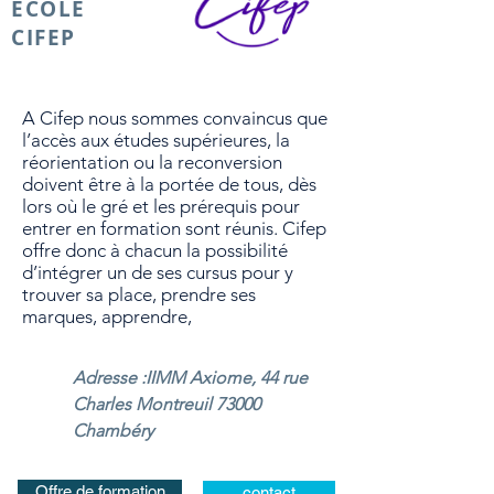
ECOLE
CIFEP
A Cifep nous sommes convaincus que
l’accès aux études supérieures, la
réorientation ou la reconversion
doivent être à la portée de tous, dès
lors où le gré et les prérequis pour
entrer en formation sont réunis. Cifep
offre donc à chacun la possibilité
d’intégrer un de ses cursus pour y
trouver sa place, prendre ses
marques, apprendre,
Adresse :IIMM Axiome, 44 rue
Charles Montreuil 73000
Chambéry
Offre de formation
contact