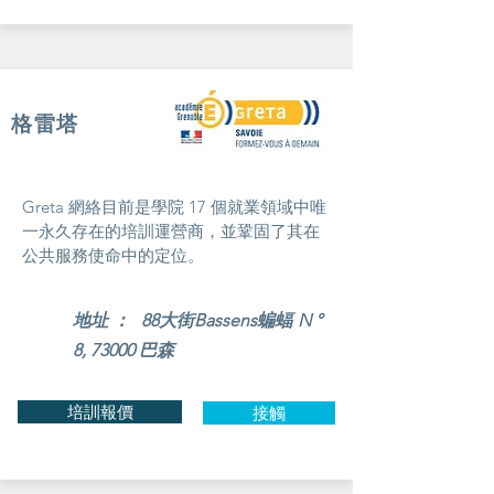
格雷塔
Greta 網絡目前是學院 17 個就業領域中唯
一永久存在的培訓運營商，並鞏固了其在
公共服務使命中的定位。
地址 ：
88大街Bassens
蝙蝠
N °
8, 73000 巴森
培訓報價
接觸