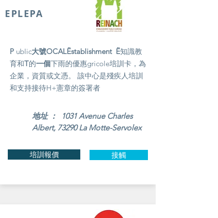
EPLEPA
P
ublic
大號
OCALËstablishment
Ë
知識教
育和
T
的
一個
下雨的優惠gricole培訓卡，為
企業，資質或文憑。 該中心是殘疾人培訓
和支持接待H+憲章的簽署者
地址 ： 1031 Avenue Charles
Albert, 73290 La Motte-Servolex
培訓報價
接觸