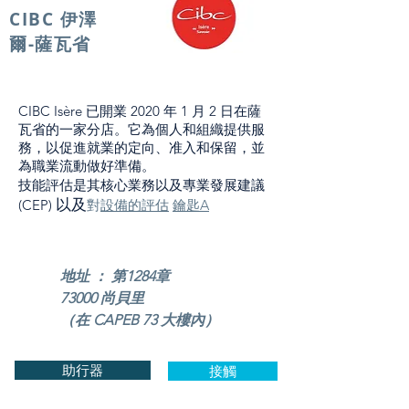
CIBC 伊澤
爾-薩瓦省
CIBC Isère 已開業
2020 年 1 月 2 日在薩
瓦省的一家分店。它為個人和組織提供服
務，以促進就業的定向、准入和保留，並
為職業流動做好準備。
技能評估是其核心業務以及專業發展建議
以及
(CEP)
對
設備的評估
鑰匙A
地址 ： 第1284章
73000 尚貝里
（在 CAPEB 73 大樓內）
助行器
接觸