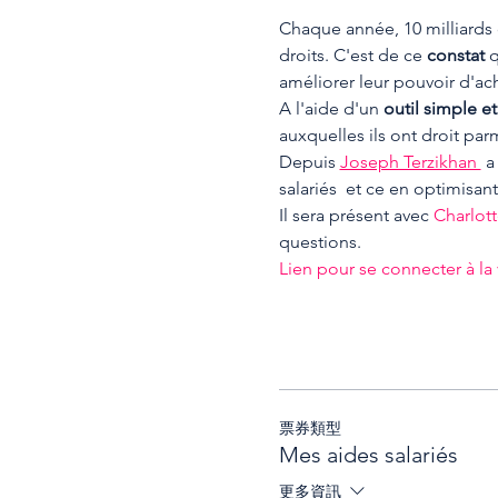
Chaque année, 10 milliards 
droits. C'est de ce 
constat 
q
améliorer leur pouvoir d'ach
A l'aide d'un
 outil simple e
auxquelles ils ont droit par
Depuis 
Joseph Terzikhan 
 a
salariés  et ce en optimisan
Il sera présent avec 
Charlott
questions.
Lien pour se connecter à la 
票券類型
Mes aides salariés
更多資訊