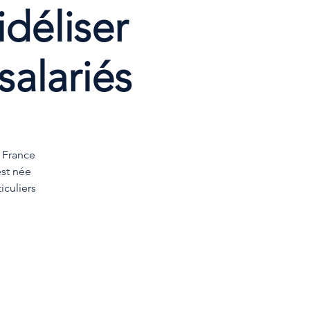
idéliser
salariés
 France
est née
iculiers