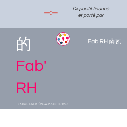
Dispositif financé
et porté par
的
Fab RH 薩瓦
Fab'
RH
BY AUVERGNE RHÔNE-ALPES ENTREPRISES