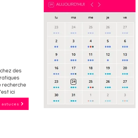
rchez des
pratiques
e recherche
'est ici
t astuces