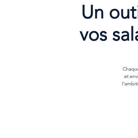
Un outi
vos sal
Chaque
et env
l'ambit