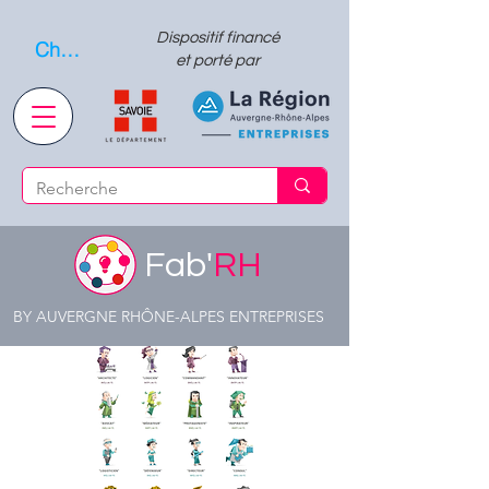
Dispositif financé
Choisissez quand l'envoyer
et porté par
Fab'
RH
BY AUVERGNE RHÔNE-ALPES ENTREPRISES