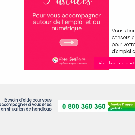
Vous che
conseils 
pour votr
d'emploi c
Voir les trucs e
Besoin d'aide pour vous
accompagner si vous êtes
en situation de handicap