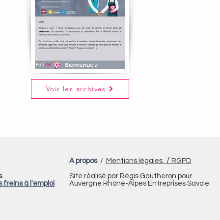
Voir les archives
/
A propos
/
Mentions légales
RGPD
s
Site réalisé par Régis Gautheron pour
s freins à l'emploi
Auvergne Rhône-Alpes Entreprises Savoie