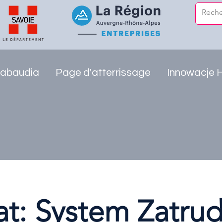
abaudia
Page d'atterrissage
Innowacje 
t: System Zatrud