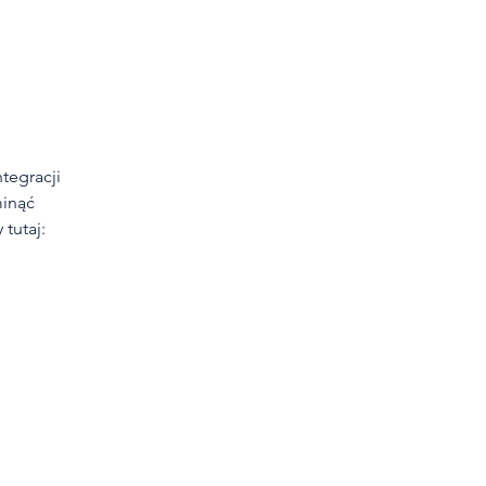
ntegracji
minąć
 tutaj: