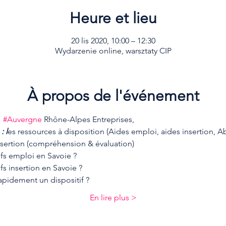
Heure et lieu
20 lis 2020, 10:00 – 12:30
Wydarzenie online, warsztaty CIP
À propos de l'événement
  
#Auvergne
 Rhône-Alpes Entreprises,  
: l
es ressources à disposition (Aides emploi, aides insertion, Ab
nsertion (compréhension & évaluation)
ifs emploi en Savoie ?
fs insertion en Savoie ?
pidement un dispositif ?
En lire plus >