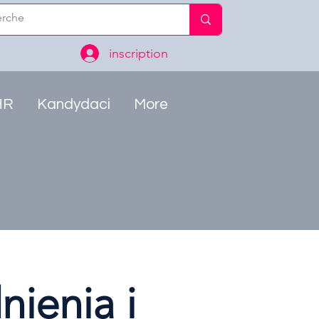
inscription
HR
Kandydaci
More
nienia i