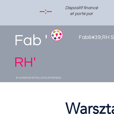
Dispositif financé
et porté par
Fab '
Fab&#39;RH S
RH'
BY AUVERGNE RHÔNE-ALPES ENTREPRISES
Warszta