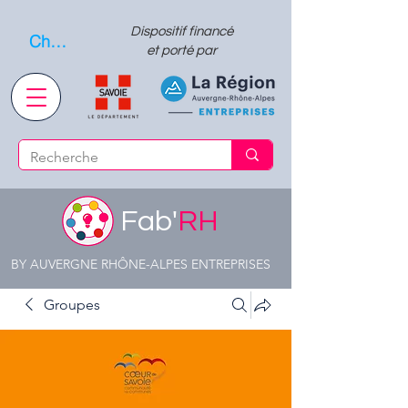
Dispositif financé
Choisissez quand l'envoyer
et porté par
Fab'
RH
BY AUVERGNE RHÔNE-ALPES ENTREPRISES
Groupes