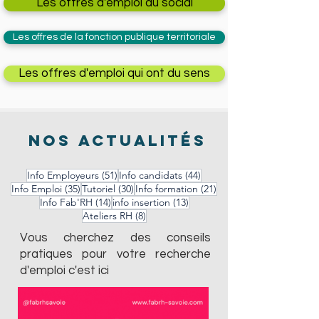
Les offres d'emploi du social
Les offres de la fonction publique territoriale
Les offres d'emploi qui ont du sens
nos actualités
51 posts
44 posts
Info Employeurs
(51)
Info candidats
(44)
35 posts
30 posts
21 posts
Info Emploi
(35)
Tutoriel
(30)
Info formation
(21)
14 posts
13 posts
Info Fab'RH
(14)
info insertion
(13)
8 posts
Ateliers RH
(8)
Vous cherchez des conseils
pratiques pour votre recherche
d'emploi c'est ici