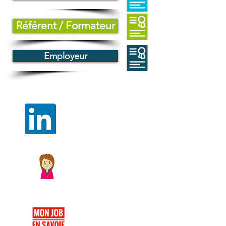
Référent / Formateur
Employeur
Rejoignez le groupe
LinKedIn
Découvrir
FABORIENTE
Découvrir
Job SAvoie