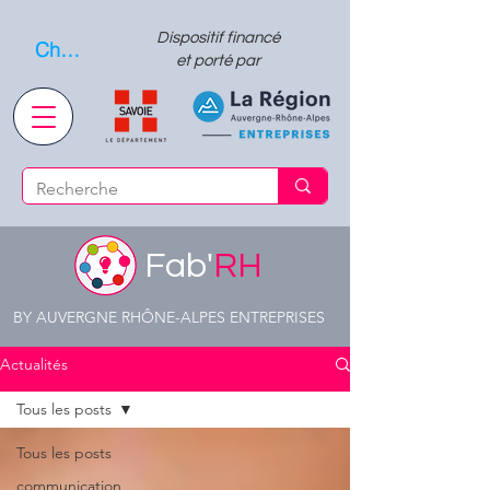
Dispositif financé
Choisissez quand l'envoyer
et porté par
Fab'
RH
BY AUVERGNE RHÔNE-ALPES ENTREPRISES
Actualités
Tous les posts
Tous les posts
communication