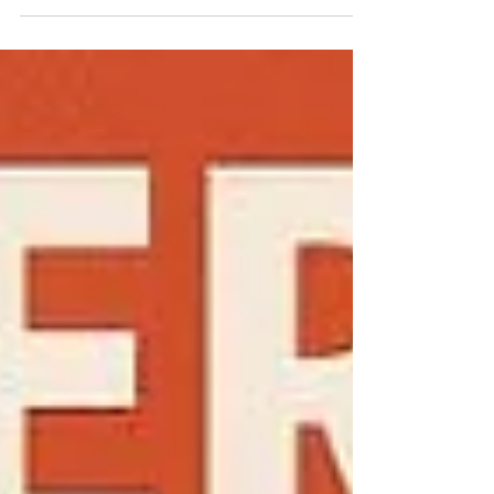
terrain. Et le constat est simple : aujourd’hui,
beaucoup de candidats passent à côté
d’opportunités, non pas par manque de
compétences, mais parce que leurs qualités
humaines — autonomie, rigueur,
adaptabilité — ne sont ni visibles ni
comparables dans les outils classiques de
recrutement. C’est de là qu’est née notre
nouvelle solution 2026 : un ensemble
d’applications conçues pour rendre les
compétences comportementales lisibles,
concr