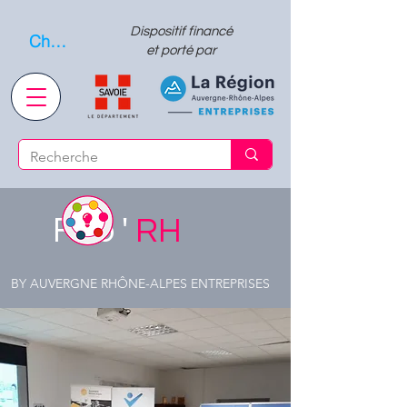
Dispositif financé
Choisissez quand l'envoyer
et porté par
Fab '
RH
BY AUVERGNE RHÔNE-ALPES ENTREPRISES