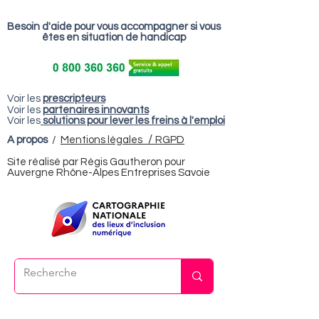
Besoin d'aide pour vous accompagner si vous
êtes en situation de handicap
Voir les
prescripteurs
Voir les
partenaires innovants
Voir les
solutions pour lever les freins à l'emploi
/
A propos
/
Mentions légales
RGPD
Site réalisé par Régis Gautheron pour
Auvergne Rhône-Alpes Entreprises Savoie