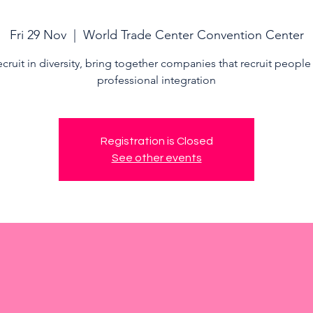
Fri 29 Nov
  |  
World Trade Center Convention Center
cruit in diversity, bring together companies that recruit people
professional integration
Registration is Closed
See other events