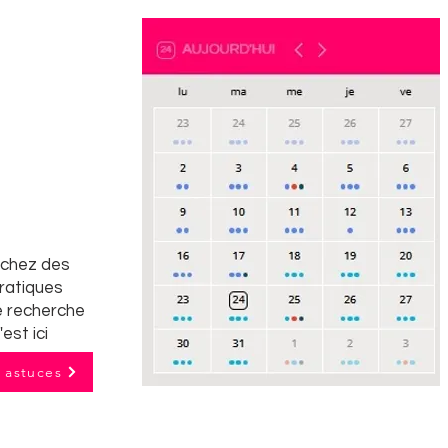
rchez des
pratiques
e recherche
'est ici
t astuces