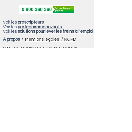
Voir les
prescripteurs
Voir les
partenaires innovants
Voir les
solutions pour lever les freins à l'emploi
/
A propos
/
Mentions légales
RGPD
Site réalisé par Régis Gautheron pour
Auvergne Rhône-Alpes Entreprises Savoie
Vous cherchez des conseils pratiques
pour votre recherche d'emploi c'est
ici