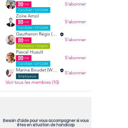
S'abonner
FAB
Candidat / OFCOM
Zoïre Amzil
S'abonner
FAB
Candidat / OFCOM
Gautheron Régis (Fab'RH Savoie)
S'abonner
FAB
Formateur / Emploi
Pascal Huault
S'abonner
FAB
Candidat / OFCOM
Marina Boudet (Welljob)
S'abonner
Employeurs
Voir tous les membres (10)
Besoin d'aide pour vous accompagner si vous
êtes en situation de handicap