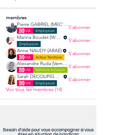
membres
Pierre GABRIEL (MEC'ALP Industrie)
S'abonner
FAB
Employeurs
Marina Boudet (Welljob)
S'abonner
Employeurs
Anne NAUDY (ARAE)
S'abonner
FAB
Acteur Territoire
Alexandre Ruda (Verneil Formation)
S'abonner
FAB
Référent inclusion
Sarah DECOUPIGNY (Deltha Savoie)
S'abonner
FAB
Employeurs
Voir tous les membres (14)
Besoin d'aide pour vous accompagner si vous
êtes en situation de handicap