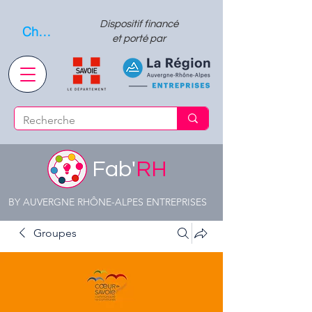
Dispositif financé
Choisissez quand l'envoyer
et porté par
Fab'
RH
BY AUVERGNE RHÔNE-ALPES ENTREPRISES
Groupes