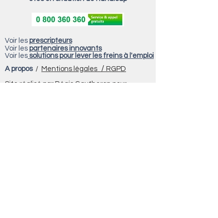
Voir les
prescripteurs
Voir les
partenaires innovants
Voir les
solutions pour lever les freins à l'emploi
/
A propos
/
Mentions légales
RGPD
Site réalisé par Régis Gautheron pour
Auvergne Rhône-Alpes Entreprises Savoie
Vous cherchez des conseils pratiques
pour votre recherche d'emploi c'est
ici