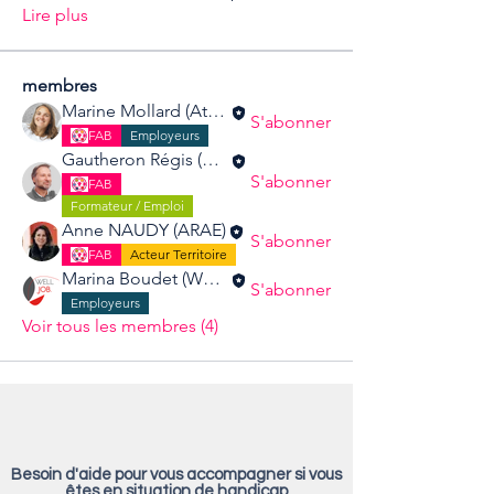
Lire plus
membres
Marine Mollard (Atelier A Bois)
S'abonner
FAB
Employeurs
Gautheron Régis (Fab'RH Savoie)
S'abonner
FAB
Formateur / Emploi
Anne NAUDY (ARAE)
S'abonner
FAB
Acteur Territoire
Marina Boudet (Welljob)
S'abonner
Employeurs
Voir tous les membres (4)
Besoin d'aide pour vous accompagner si vous
êtes en situation de handicap