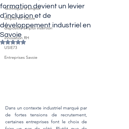
formation devient un levier
Technique d'emploi
d’inclusion et de
Emploi en Savoie
développement industriel en
dispositifs emploi insertion
Savoie
innovation RH
Noté NaN étoiles sur 5.
USIE73
Entreprises Savoie
Dans un contexte industriel marqué par 
de fortes tensions de recrutement, 
certaines entreprises font le choix de 
faire un pas de côté. Plutôt que de 