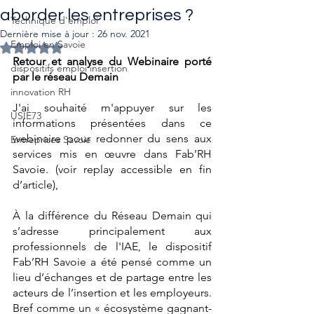
aborder les entreprises ?
Technique d'emploi
Dernière mise à jour :
26 nov. 2021
Emploi en Savoie
Noté NaN étoiles sur 5.
Retour et analyse du Webinaire porté 
dispositifs emploi insertion
par le réseau Demain
innovation RH
J'ai souhaité m'appuyer sur les 
USIE73
informations présentées dans ce 
webinaire pour redonner du sens aux 
Entreprises Savoie
services mis en œuvre dans Fab’RH 
Savoie. (voir replay accessible en fin 
d’article), 
À la différence du Réseau Demain qui 
s’adresse principalement aux 
professionnels de l'IAE, le dispositif 
Fab’RH Savoie a été pensé comme un 
lieu d’échanges et de partage entre les 
acteurs de l’insertion et les employeurs. 
Bref comme un « écosystème gagnant-