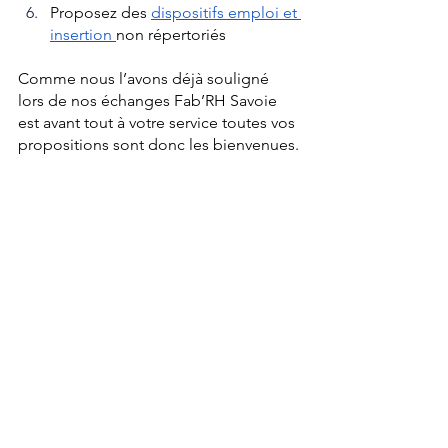
Proposez des 
dispositifs emploi et 
insertion 
non répertoriés
Comme nous l’avons déjà souligné 
lors de nos échanges Fab’RH Savoie 
est avant tout à votre service toutes vos 
propositions sont donc les bienvenues.
Voir le replay Webinaire Réseau Demain
https://www.youtube.com/watch?
v=r8gzoHvZQB4&feature=youtu.be
Tutoriel
communication membre