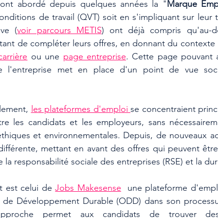
i ont abordé depuis quelques années la "
Marque Emp
conditions de travail (QVT) soit en s'impliquant sur leur te
ive (
voir parcours METIS
) ont déjà compris qu'au-de
rtant de compléter leurs offres, en donnant du contexte à
arrière
 ou une 
page entreprise
. Cette page pouvant a
e l'entreprise met en place d'un point de vue socia
llement, 
les plateformes d'emploi 
se concentraient princ
tre les candidats et les employeurs, sans nécessairem
éthiques et environnementales. Depuis, de nouveaux ac
fférente, mettant en avant des offres qui peuvent être fi
 la responsabilité sociale des entreprises (RSE) et la dura
 est celui de 
Jobs Makesense
  une plateforme d'emplo
fs de Développement Durable (ODD) dans son processu
approche permet aux candidats de trouver des 