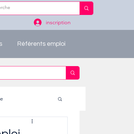
inscription
s
Référents emploi
ie
ploi