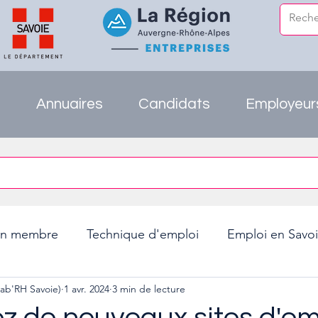
e
Annuaires
Candidats
Employeur
on membre
Technique d'emploi
Emploi en Savo
ab'RH Savoie)
1 avr. 2024
3 min de lecture
innovation RH
USIE73
Entreprises Savoie
z de nouveaux sites d'em