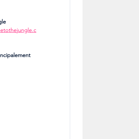
gle
etothejungle.c
incipalement 