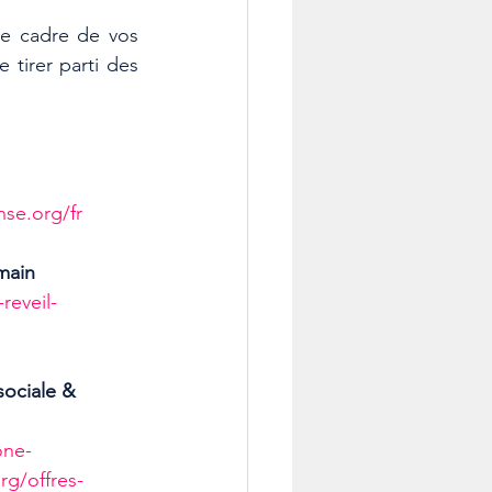
le cadre de vos 
tirer parti des 
nse.org/fr
main
reveil-
sociale & 
one-
rg/offres-