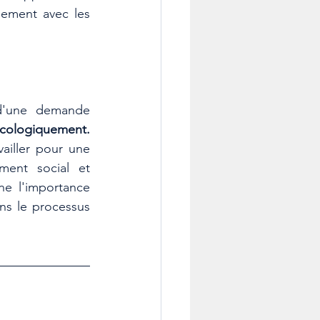
nement avec les 
d'une demande 
entreprises engagées socialement et écologiquement. 
iller pour une 
ent social et 
e l'importance 
ns le processus 