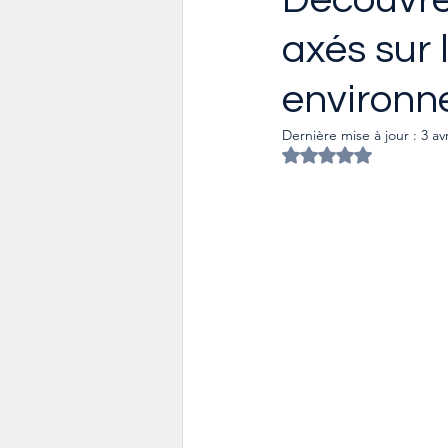
axés sur 
environn
Dernière mise à jour :
3 av
Noté NaN étoiles s