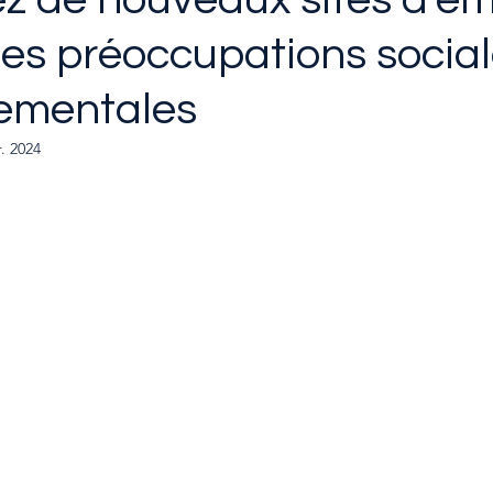
les préoccupations social
ementales
r. 2024
ur 5.